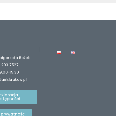
ałgorzata Bożek
2 293 7527
 9.00-15.30
@uek.krakow.pl
eklaracja
stępności
a prywatności