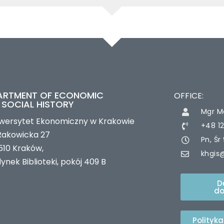
ARTMENT OF ECONOMIC
OFFICE:
 SOCIAL HISTORY
Mgr M
wersytet Ekonomiczny w Krakowie
+48 1
 Rakowicka 27
Pn, Śr
510 Kraków,
khgis
ynek Biblioteki, pokój 409 B
D
do
Polityk